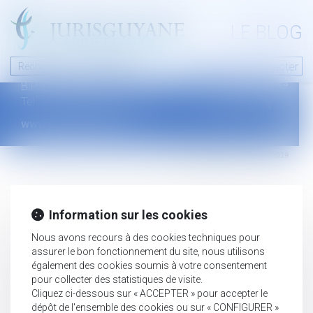
A PROPOS
LE BLOG
Contact
Plan du blog
Nous contacter
46 avenue de la liberté
Mentions légales
B.P.315 - 97327 Cayenne Cedex
Tel : +594 594 29 45 35
www.jurisguyane.com
Septeo Digital & Services © 2019
Information sur les cookies
Nous avons recours à des cookies techniques pour
assurer le bon fonctionnement du site, nous utilisons
également des cookies soumis à votre consentement
pour collecter des statistiques de visite.
Cliquez ci-dessous sur « ACCEPTER » pour accepter le
dépôt de l'ensemble des cookies ou sur « CONFIGURER »