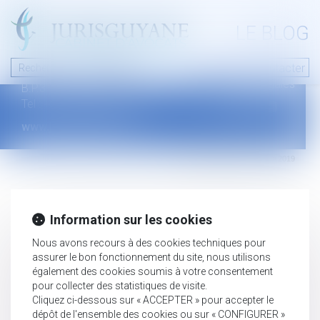
A PROPOS
LE BLOG
Contact
Plan du blog
Nous contacter
46 avenue de la liberté
Mentions légales
B.P.315 - 97327 Cayenne Cedex
Tel : +594 594 29 45 35
www.jurisguyane.com
Septeo Digital & Services © 2019
Information sur les cookies
Nous avons recours à des cookies techniques pour
assurer le bon fonctionnement du site, nous utilisons
également des cookies soumis à votre consentement
pour collecter des statistiques de visite.
Cliquez ci-dessous sur « ACCEPTER » pour accepter le
dépôt de l'ensemble des cookies ou sur « CONFIGURER »