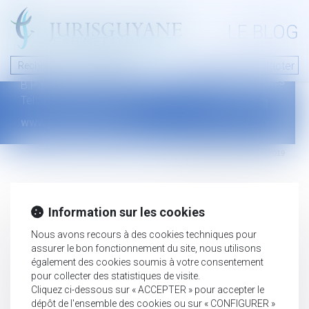
A PROPOS
LE BLOG
Contact
Plan du blog
Nous contacter
46 avenue de la liberté
Mentions légales
B.P.315 - 97327 Cayenne Cedex
Tel : +594 594 29 45 35
www.jurisguyane.com
Septeo Digital & Services © 2019
Information sur les cookies
Nous avons recours à des cookies techniques pour
assurer le bon fonctionnement du site, nous utilisons
également des cookies soumis à votre consentement
pour collecter des statistiques de visite.
Cliquez ci-dessous sur « ACCEPTER » pour accepter le
dépôt de l'ensemble des cookies ou sur « CONFIGURER »