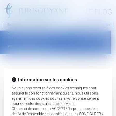
A PROPOS
LE BLOG
Contact
Plan du blog
Nous contacter
46 avenue de la liberté
Mentions légales
B.P.315 - 97327 Cayenne Cedex
Tel : +594 594 29 45 35
www.jurisguyane.com
Septeo Digital & Services © 2019
Information sur les cookies
Nous avons recours à des cookies techniques pour
assurer le bon fonctionnement du site, nous utilisons
également des cookies soumis à votre consentement
pour collecter des statistiques de visite.
Cliquez ci-dessous sur « ACCEPTER » pour accepter le
dépôt de l'ensemble des cookies ou sur « CONFIGURER »