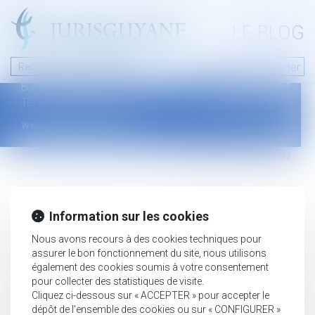
A PROPOS
LE BLOG
Contact
Plan du blog
Nous contacter
46 avenue de la liberté
Mentions légales
B.P.315 - 97327 Cayenne Cedex
Tel : +594 594 29 45 35
www.jurisguyane.com
Septeo Digital & Services © 2019
Information sur les cookies
Nous avons recours à des cookies techniques pour
assurer le bon fonctionnement du site, nous utilisons
également des cookies soumis à votre consentement
pour collecter des statistiques de visite.
Cliquez ci-dessous sur « ACCEPTER » pour accepter le
dépôt de l'ensemble des cookies ou sur « CONFIGURER »