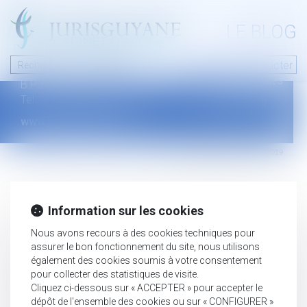
A PROPOS
LE BLOG
Contact
Plan du blog
Nous contacter
46 avenue de la liberté
Mentions légales
B.P.315 - 97327 Cayenne Cedex
Tel : +594 594 29 45 35
www.jurisguyane.com
Septeo Digital & Services © 2019
Information sur les cookies
Nous avons recours à des cookies techniques pour
assurer le bon fonctionnement du site, nous utilisons
également des cookies soumis à votre consentement
pour collecter des statistiques de visite.
Cliquez ci-dessous sur « ACCEPTER » pour accepter le
dépôt de l'ensemble des cookies ou sur « CONFIGURER »