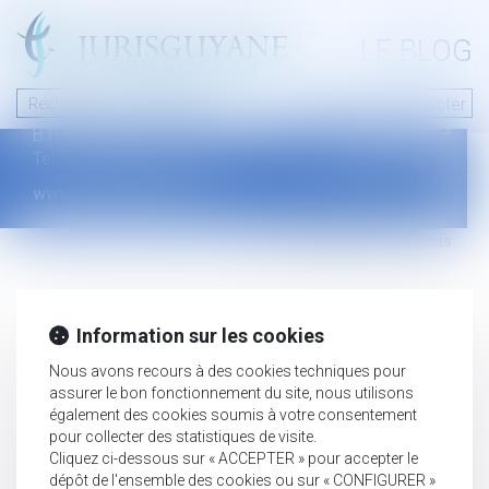
A PROPOS
LE BLOG
Contact
Plan du blog
Nous contacter
46 avenue de la liberté
Mentions légales
B.P.315 - 97327 Cayenne Cedex
Tel : +594 594 29 45 35
www.jurisguyane.com
Septeo Digital & Services © 2019
Information sur les cookies
Nous avons recours à des cookies techniques pour
assurer le bon fonctionnement du site, nous utilisons
également des cookies soumis à votre consentement
pour collecter des statistiques de visite.
Cliquez ci-dessous sur « ACCEPTER » pour accepter le
dépôt de l'ensemble des cookies ou sur « CONFIGURER »