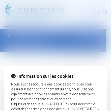
A PROPOS
LE BLOG
Contact
Plan du blog
Nous contacter
46 avenue de la liberté
Mentions légales
B.P.315 - 97327 Cayenne Cedex
Tel : +594 594 29 45 35
www.jurisguyane.com
Septeo Digital & Services © 2019
Information sur les cookies
Nous avons recours à des cookies techniques pour
assurer le bon fonctionnement du site, nous utilisons
également des cookies soumis à votre consentement
pour collecter des statistiques de visite.
Cliquez ci-dessous sur « ACCEPTER » pour accepter le
dépôt de l'ensemble des cookies ou sur « CONFIGURER »