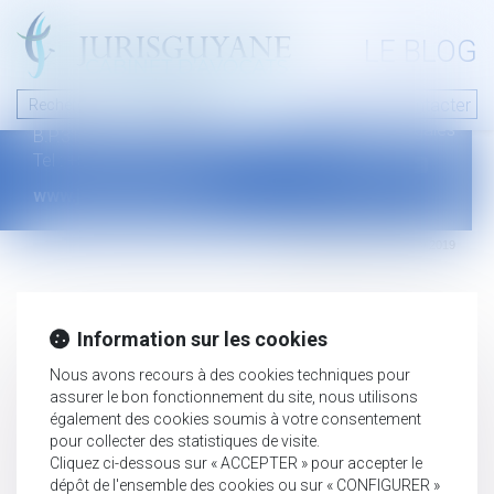
A PROPOS
LE BLOG
Contact
Plan du blog
Nous contacter
46 avenue de la liberté
Mentions légales
B.P.315 - 97327 Cayenne Cedex
Tel : +594 594 29 45 35
www.jurisguyane.com
Septeo Digital & Services © 2019
Information sur les cookies
Nous avons recours à des cookies techniques pour
assurer le bon fonctionnement du site, nous utilisons
également des cookies soumis à votre consentement
pour collecter des statistiques de visite.
Cliquez ci-dessous sur « ACCEPTER » pour accepter le
dépôt de l'ensemble des cookies ou sur « CONFIGURER »