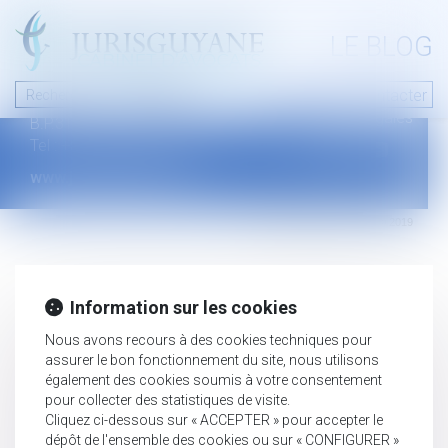
A PROPOS
LE BLOG
Contact
Plan du blog
Nous contacter
46 avenue de la liberté
Mentions légales
B.P.315 - 97327 Cayenne Cedex
Tel : +594 594 29 45 35
www.jurisguyane.com
Septeo Digital & Services © 2019
Information sur les cookies
Nous avons recours à des cookies techniques pour
assurer le bon fonctionnement du site, nous utilisons
également des cookies soumis à votre consentement
pour collecter des statistiques de visite.
Cliquez ci-dessous sur « ACCEPTER » pour accepter le
dépôt de l'ensemble des cookies ou sur « CONFIGURER »