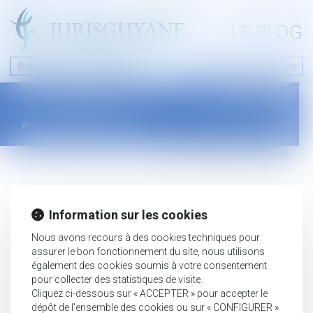
A PROPOS
LE BLOG
Contact
Plan du blog
Nous contacter
46 avenue de la liberté
Mentions légales
B.P.315 - 97327 Cayenne Cedex
Tel : +594 594 29 45 35
www.jurisguyane.com
Septeo Digital & Services © 2019
Information sur les cookies
Nous avons recours à des cookies techniques pour
assurer le bon fonctionnement du site, nous utilisons
également des cookies soumis à votre consentement
pour collecter des statistiques de visite.
Cliquez ci-dessous sur « ACCEPTER » pour accepter le
dépôt de l'ensemble des cookies ou sur « CONFIGURER »