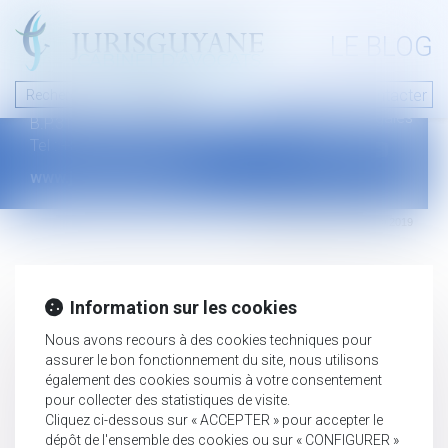
A PROPOS
LE BLOG
Contact
Plan du blog
Nous contacter
46 avenue de la liberté
Mentions légales
B.P.315 - 97327 Cayenne Cedex
Tel : +594 594 29 45 35
www.jurisguyane.com
Septeo Digital & Services © 2019
Information sur les cookies
Nous avons recours à des cookies techniques pour
assurer le bon fonctionnement du site, nous utilisons
également des cookies soumis à votre consentement
pour collecter des statistiques de visite.
Cliquez ci-dessous sur « ACCEPTER » pour accepter le
dépôt de l'ensemble des cookies ou sur « CONFIGURER »