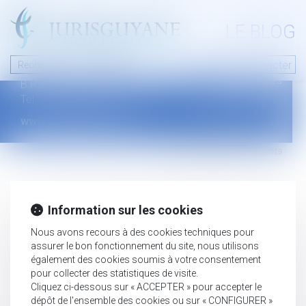
A PROPOS
LE BLOG
Contact
Plan du blog
Nous contacter
46 avenue de la liberté
Mentions légales
B.P.315 - 97327 Cayenne Cedex
Tel : +594 594 29 45 35
www.jurisguyane.com
Septeo Digital & Services © 2019
Information sur les cookies
Nous avons recours à des cookies techniques pour
assurer le bon fonctionnement du site, nous utilisons
également des cookies soumis à votre consentement
pour collecter des statistiques de visite.
Cliquez ci-dessous sur « ACCEPTER » pour accepter le
dépôt de l'ensemble des cookies ou sur « CONFIGURER »