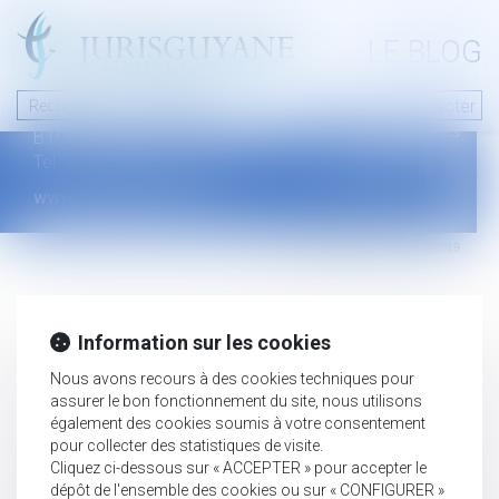
A PROPOS
LE BLOG
Contact
Plan du blog
Nous contacter
46 avenue de la liberté
Mentions légales
B.P.315 - 97327 Cayenne Cedex
Tel : +594 594 29 45 35
www.jurisguyane.com
Septeo Digital & Services © 2019
Information sur les cookies
Nous avons recours à des cookies techniques pour
assurer le bon fonctionnement du site, nous utilisons
également des cookies soumis à votre consentement
pour collecter des statistiques de visite.
Cliquez ci-dessous sur « ACCEPTER » pour accepter le
dépôt de l'ensemble des cookies ou sur « CONFIGURER »