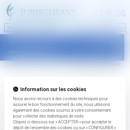
A PROPOS
LE BLOG
Contact
Plan du blog
Nous contacter
46 avenue de la liberté
Mentions légales
B.P.315 - 97327 Cayenne Cedex
Tel : +594 594 29 45 35
www.jurisguyane.com
Septeo Digital & Services © 2019
Information sur les cookies
Nous avons recours à des cookies techniques pour
assurer le bon fonctionnement du site, nous utilisons
également des cookies soumis à votre consentement
pour collecter des statistiques de visite.
Cliquez ci-dessous sur « ACCEPTER » pour accepter le
dépôt de l'ensemble des cookies ou sur « CONFIGURER »