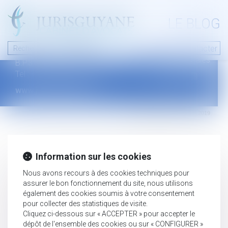
A PROPOS
LE BLOG
Contact
Plan du blog
Nous contacter
46 avenue de la liberté
Mentions légales
B.P.315 - 97327 Cayenne Cedex
Tel : +594 594 29 45 35
www.jurisguyane.com
Septeo Digital & Services © 2019
Information sur les cookies
Nous avons recours à des cookies techniques pour
assurer le bon fonctionnement du site, nous utilisons
également des cookies soumis à votre consentement
pour collecter des statistiques de visite.
Cliquez ci-dessous sur « ACCEPTER » pour accepter le
dépôt de l'ensemble des cookies ou sur « CONFIGURER »