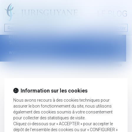
A PROPOS
LE BLOG
Contact
Plan du blog
Nous contacter
46 avenue de la liberté
Mentions légales
B.P.315 - 97327 Cayenne Cedex
Tel : +594 594 29 45 35
www.jurisguyane.com
Septeo Digital & Services © 2019
Information sur les cookies
Nous avons recours à des cookies techniques pour
assurer le bon fonctionnement du site, nous utilisons
également des cookies soumis à votre consentement
pour collecter des statistiques de visite.
Cliquez ci-dessous sur « ACCEPTER » pour accepter le
dépôt de l'ensemble des cookies ou sur « CONFIGURER »