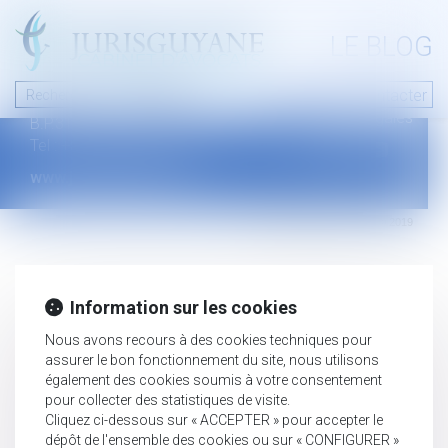
A PROPOS
LE BLOG
Contact
Plan du blog
Nous contacter
46 avenue de la liberté
Mentions légales
B.P.315 - 97327 Cayenne Cedex
Tel : +594 594 29 45 35
www.jurisguyane.com
Septeo Digital & Services © 2019
Information sur les cookies
Nous avons recours à des cookies techniques pour
assurer le bon fonctionnement du site, nous utilisons
également des cookies soumis à votre consentement
pour collecter des statistiques de visite.
Cliquez ci-dessous sur « ACCEPTER » pour accepter le
dépôt de l'ensemble des cookies ou sur « CONFIGURER »