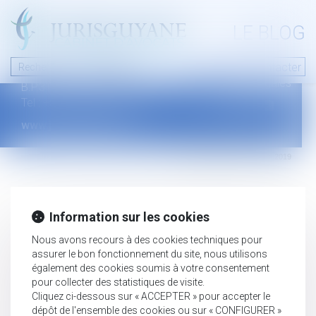
A PROPOS
LE BLOG
Contact
Plan du blog
Nous contacter
46 avenue de la liberté
Mentions légales
B.P.315 - 97327 Cayenne Cedex
Tel : +594 594 29 45 35
www.jurisguyane.com
Septeo Digital & Services © 2019
Information sur les cookies
Nous avons recours à des cookies techniques pour
assurer le bon fonctionnement du site, nous utilisons
également des cookies soumis à votre consentement
pour collecter des statistiques de visite.
Cliquez ci-dessous sur « ACCEPTER » pour accepter le
dépôt de l'ensemble des cookies ou sur « CONFIGURER »