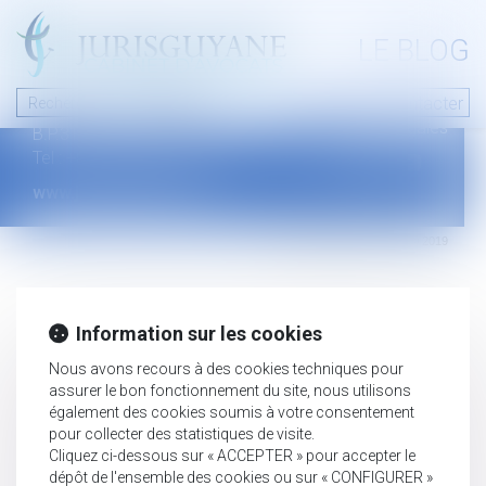
A PROPOS
LE BLOG
Contact
Plan du blog
Nous contacter
46 avenue de la liberté
Mentions légales
B.P.315 - 97327 Cayenne Cedex
Tel : +594 594 29 45 35
www.jurisguyane.com
Septeo Digital & Services © 2019
Information sur les cookies
Nous avons recours à des cookies techniques pour
assurer le bon fonctionnement du site, nous utilisons
également des cookies soumis à votre consentement
pour collecter des statistiques de visite.
Cliquez ci-dessous sur « ACCEPTER » pour accepter le
dépôt de l'ensemble des cookies ou sur « CONFIGURER »