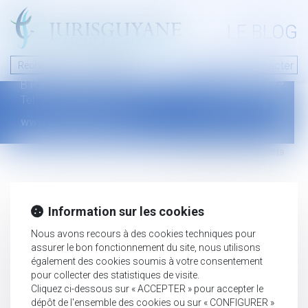
A PROPOS
LE BLOG
Contact
Plan du blog
Nous contacter
46 avenue de la liberté
Mentions légales
B.P.315 - 97327 Cayenne Cedex
Tel : +594 594 29 45 35
www.jurisguyane.com
Septeo Digital & Services © 2019
Information sur les cookies
Nous avons recours à des cookies techniques pour
assurer le bon fonctionnement du site, nous utilisons
également des cookies soumis à votre consentement
pour collecter des statistiques de visite.
Cliquez ci-dessous sur « ACCEPTER » pour accepter le
dépôt de l'ensemble des cookies ou sur « CONFIGURER »