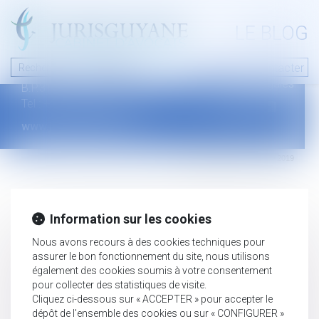
A PROPOS
LE BLOG
Contact
Plan du blog
Nous contacter
46 avenue de la liberté
Mentions légales
B.P.315 - 97327 Cayenne Cedex
Tel : +594 594 29 45 35
www.jurisguyane.com
Septeo Digital & Services © 2019
Information sur les cookies
Nous avons recours à des cookies techniques pour
assurer le bon fonctionnement du site, nous utilisons
également des cookies soumis à votre consentement
pour collecter des statistiques de visite.
Cliquez ci-dessous sur « ACCEPTER » pour accepter le
dépôt de l'ensemble des cookies ou sur « CONFIGURER »