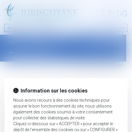
A PROPOS
LE BLOG
Contact
Plan du blog
Nous contacter
46 avenue de la liberté
Mentions légales
B.P.315 - 97327 Cayenne Cedex
Tel : +594 594 29 45 35
www.jurisguyane.com
Septeo Digital & Services © 2019
Information sur les cookies
Nous avons recours à des cookies techniques pour
assurer le bon fonctionnement du site, nous utilisons
également des cookies soumis à votre consentement
pour collecter des statistiques de visite.
Cliquez ci-dessous sur « ACCEPTER » pour accepter le
dépôt de l'ensemble des cookies ou sur « CONFIGURER »