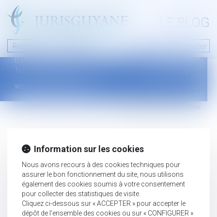
A PROPOS
LE BLOG
Contact
Plan du blog
Nous contacter
46 avenue de la liberté
Mentions légales
B.P.315 - 97327 Cayenne Cedex
Tel : +594 594 29 45 35
www.jurisguyane.com
Septeo Digital & Services © 2019
Information sur les cookies
Nous avons recours à des cookies techniques pour
assurer le bon fonctionnement du site, nous utilisons
également des cookies soumis à votre consentement
pour collecter des statistiques de visite.
Cliquez ci-dessous sur « ACCEPTER » pour accepter le
dépôt de l'ensemble des cookies ou sur « CONFIGURER »