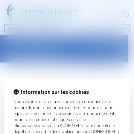
A PROPOS
LE BLOG
Contact
Plan du blog
Nous contacter
46 avenue de la liberté
Mentions légales
B.P.315 - 97327 Cayenne Cedex
Tel : +594 594 29 45 35
www.jurisguyane.com
Septeo Digital & Services © 2019
Information sur les cookies
Nous avons recours à des cookies techniques pour
assurer le bon fonctionnement du site, nous utilisons
également des cookies soumis à votre consentement
pour collecter des statistiques de visite.
Cliquez ci-dessous sur « ACCEPTER » pour accepter le
dépôt de l'ensemble des cookies ou sur « CONFIGURER »