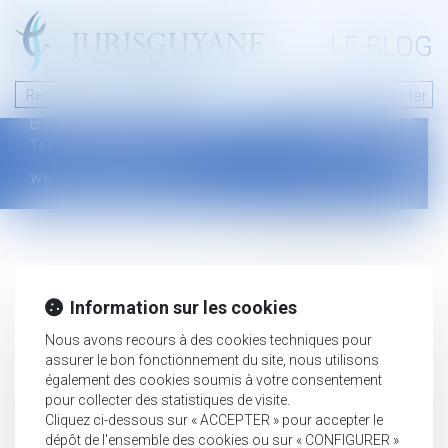
A PROPOS
LE BLOG
Contact
Plan du blog
Nous contacter
46 avenue de la liberté
Mentions légales
B.P.315 - 97327 Cayenne Cedex
Tel : +594 594 29 45 35
www.jurisguyane.com
Septeo Digital & Services © 2019
Information sur les cookies
Nous avons recours à des cookies techniques pour
assurer le bon fonctionnement du site, nous utilisons
également des cookies soumis à votre consentement
pour collecter des statistiques de visite.
Cliquez ci-dessous sur « ACCEPTER » pour accepter le
dépôt de l'ensemble des cookies ou sur « CONFIGURER »