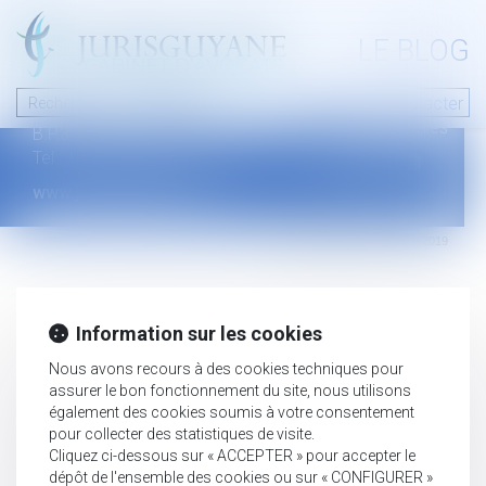
A PROPOS
LE BLOG
Contact
Plan du blog
Nous contacter
46 avenue de la liberté
Mentions légales
B.P.315 - 97327 Cayenne Cedex
Tel : +594 594 29 45 35
www.jurisguyane.com
Septeo Digital & Services © 2019
Information sur les cookies
Nous avons recours à des cookies techniques pour
assurer le bon fonctionnement du site, nous utilisons
également des cookies soumis à votre consentement
pour collecter des statistiques de visite.
Cliquez ci-dessous sur « ACCEPTER » pour accepter le
dépôt de l'ensemble des cookies ou sur « CONFIGURER »