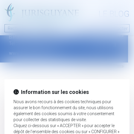
A PROPOS
LE BLOG
Contact
Plan du blog
Nous contacter
46 avenue de la liberté
Mentions légales
B.P.315 - 97327 Cayenne Cedex
Tel : +594 594 29 45 35
www.jurisguyane.com
Septeo Digital & Services © 2019
Information sur les cookies
Nous avons recours à des cookies techniques pour
assurer le bon fonctionnement du site, nous utilisons
également des cookies soumis à votre consentement
pour collecter des statistiques de visite.
Cliquez ci-dessous sur « ACCEPTER » pour accepter le
dépôt de l'ensemble des cookies ou sur « CONFIGURER »