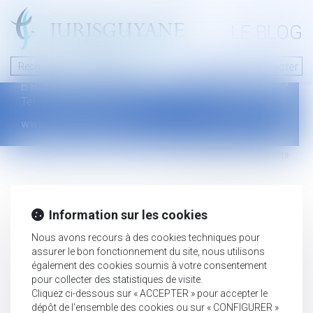
A PROPOS
LE BLOG
Contact
Plan du blog
Nous contacter
46 avenue de la liberté
Mentions légales
B.P.315 - 97327 Cayenne Cedex
Tel : +594 594 29 45 35
www.jurisguyane.com
Septeo Digital & Services © 2019
Information sur les cookies
Nous avons recours à des cookies techniques pour
assurer le bon fonctionnement du site, nous utilisons
également des cookies soumis à votre consentement
pour collecter des statistiques de visite.
Cliquez ci-dessous sur « ACCEPTER » pour accepter le
dépôt de l'ensemble des cookies ou sur « CONFIGURER »