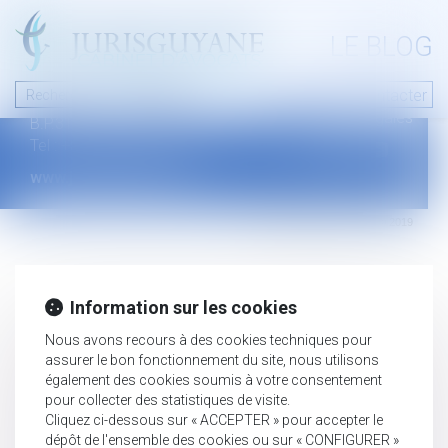
A PROPOS
LE BLOG
Contact
Plan du blog
Nous contacter
46 avenue de la liberté
Mentions légales
B.P.315 - 97327 Cayenne Cedex
Tel : +594 594 29 45 35
www.jurisguyane.com
Septeo Digital & Services © 2019
Information sur les cookies
Nous avons recours à des cookies techniques pour
assurer le bon fonctionnement du site, nous utilisons
également des cookies soumis à votre consentement
pour collecter des statistiques de visite.
Cliquez ci-dessous sur « ACCEPTER » pour accepter le
dépôt de l'ensemble des cookies ou sur « CONFIGURER »