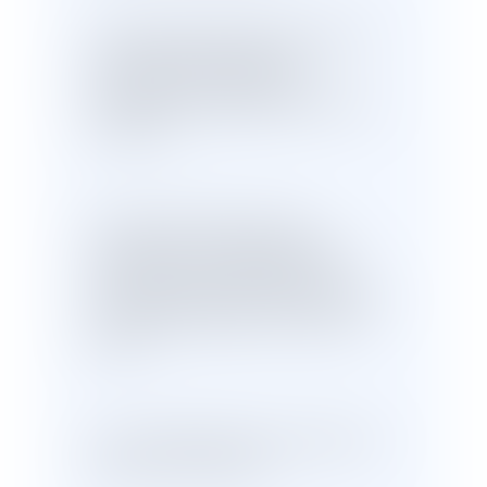
Un salarié, absent plus de trente jours
pour cause de maladie non
professionnelle, a sollicité de
l'employeur l'organisation d'une visite
de reprise.
A la suite de désaccord avec
l'employeur sur l'organisation de la
visite de reprise, le salarié saisi la
juridiction prud'homale d'une demande
en résiliation judiciaire du contrat de
travail.
La cour d'appel de Douai a débouté le
salarié de sa demande.