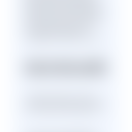
fin de son arrêt de travail, demandé
l'organisation de la visite de reprise le 3
janvier 2018 et réitéré cette demande,
la cour d'appel, qui n'a pas tiré les
conséquences légales de ses
constatations, a violé le texte susvisé.
EXTRAIT DE L'ARRET DE LA CHAMBRE
SOCIALE DE LA COUR DE CASSATION :
" Vu l'article R. 4624-31 du code du
travail, dans sa rédaction issue du décret
n° 2016-1908 du 27 décembre 2016 :