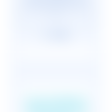
cabinets représentants plus de 2 600
avocats répartis, en France et dans le
monde.
Qui a la charge de
l'organisation de la