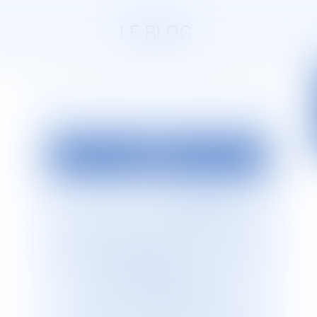
LE BLOG
EDITO
La société d’avocats
JURISGUYANE
est
située en Guyane française. Elle est
dirigée par Monsieur le Bâtonnier Patrick
Lingibé, ancien bâtonnier de Guyane. Le
cabinet
JURISGUYANE
est membre du
Réseau international d’avocats
francophones
GESICA
, réseau de
référence qui regroupe plus de 255