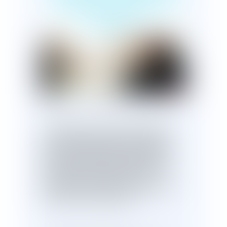
visite de reprise du
salarié ?
Publié le :
02/09/2024
L'initiative de la saisine du médecin
du travail appartient à l'employeur
,
dès que le salarié absent au moins
trente jours pour cause de maladie
non professionnelle en fait la
demande et se tient à sa disposition
pour qu'il y soit procédé
.