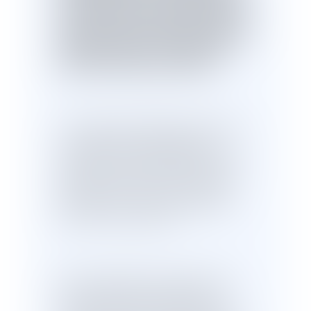
la date de la fin de l'arrêt de travail
,
il
saisit le service de santé au travail qui
organise l'examen de reprise dans un
délai de huit jours à compter de la
reprise du travail par le salarié
.
Il en résulte que l'initiative de la saisine
du médecin du travail appartient
normalement à l'employeur, dès que le
salarié qui remplit les conditions pour
bénéficier de cet examen, en fait la
demande et se tient à sa disposition
pour qu'il y soit procédé.
Ainsi, en statuant comme elle l'a fait,
alors qu'elle avait constaté que le
salarié avait informé l'employeur de la