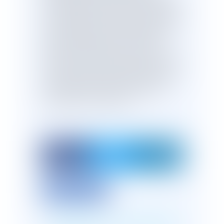
considère que ces faits sont constitutifs
d’un manquement au devoir de probité
et de loyauté dont doit faire preuve tout
fonctionnaire, de nature à justifier une
sanction disciplinaire. La sanction
d’exclusion de fonctions pour une durée
de deux ans n’est pas disproportionnée
à la gravité des fautes commises. Par
suite, l'agente n’est pas fondée à en
demander son annulation.
Imprimer l'article