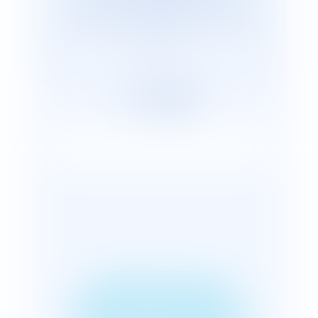
cabinets représentants plus de 2 600
avocats répartis, en France et dans le
monde.
TENTATIVE DE
DÉGUSTATION DE