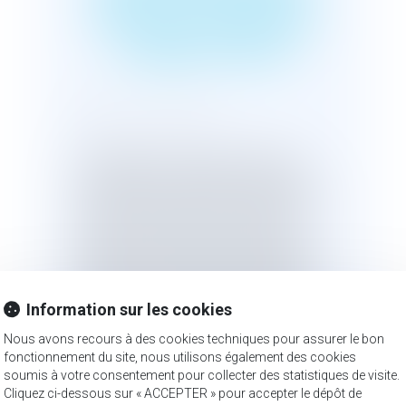
VIN AUX FRAIS DE
L'EMPLOYEUR
Publié le :
16/02/2024
Est justifiée l'exclusion de deux ans
d'une agente comptable communale
qui a tenté de voler des bouteilles de vin
dans une enseigne où la commune
s’approvisionne régulièrement puis a
fait porter le coût de ces marchandises
sur le compte de la collectivité.Une
d’adjointe administrative exerçant des
Information sur les cookies
fonctions de comptable au sein d'une
commune a été exclue de ses
Nous avons recours à des cookies techniques pour assurer le bon
fonctionnement du site, nous utilisons également des cookies
fonctions pour une durée de deux ans.
soumis à votre consentement pour collecter des statistiques de visite.
Il était notamment reproché à la
Cliquez ci-dessous sur « ACCEPTER » pour accepter le dépôt de
fonctionnaire, chargée de la grande