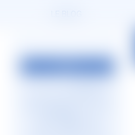
LE BLOG
EDITO
La société d’avocats
JURISGUYANE
est
située en Guyane française. Elle est
dirigée par Monsieur le Bâtonnier Patrick
Lingibé, ancien bâtonnier de Guyane. Le
cabinet
JURISGUYANE
est membre du
Réseau international d’avocats
francophones
GESICA
, réseau de
référence qui regroupe plus de 255