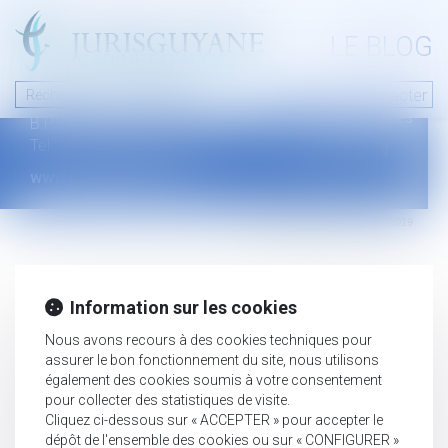
A PROPOS
LE BLOG
Contact
Plan du blog
Nous contacter
46 avenue de la liberté
Mentions légales
B.P.315 - 97327 Cayenne Cedex
Tel : +594 594 29 45 35
www.jurisguyane.com
Septeo Digital & Services © 2019
Information sur les cookies
Nous avons recours à des cookies techniques pour
assurer le bon fonctionnement du site, nous utilisons
également des cookies soumis à votre consentement
pour collecter des statistiques de visite.
Cliquez ci-dessous sur « ACCEPTER » pour accepter le
dépôt de l'ensemble des cookies ou sur « CONFIGURER »