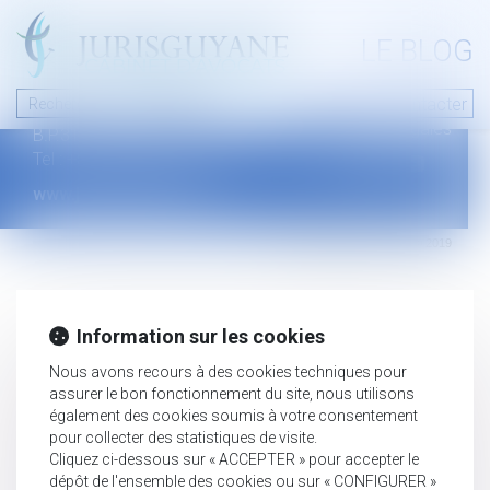
A PROPOS
LE BLOG
Contact
Plan du blog
Nous contacter
46 avenue de la liberté
Mentions légales
B.P.315 - 97327 Cayenne Cedex
Tel : +594 594 29 45 35
www.jurisguyane.com
Septeo Digital & Services © 2019
Information sur les cookies
Nous avons recours à des cookies techniques pour
assurer le bon fonctionnement du site, nous utilisons
également des cookies soumis à votre consentement
pour collecter des statistiques de visite.
Cliquez ci-dessous sur « ACCEPTER » pour accepter le
dépôt de l'ensemble des cookies ou sur « CONFIGURER »