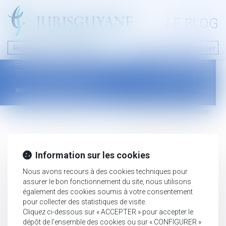
A PROPOS
LE BLOG
Contact
Plan du blog
Nous contacter
46 avenue de la liberté
Mentions légales
B.P.315 - 97327 Cayenne Cedex
Tel : +594 594 29 45 35
www.jurisguyane.com
Septeo Digital & Services © 2019
Information sur les cookies
Nous avons recours à des cookies techniques pour
assurer le bon fonctionnement du site, nous utilisons
également des cookies soumis à votre consentement
pour collecter des statistiques de visite.
Cliquez ci-dessous sur « ACCEPTER » pour accepter le
dépôt de l'ensemble des cookies ou sur « CONFIGURER »