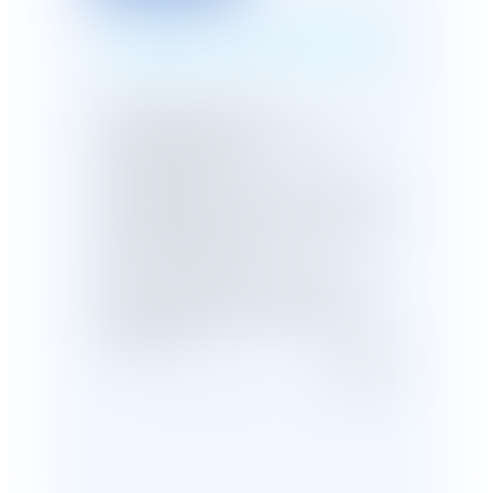
Transmission de QPC :
environnement sain et fraternité
entre générations
Prestation compensatoire : précision
sur l'application des articles 280 et
280-1 du code civil
Limiter la pollution générée par les
navires de croisière et des yachts :
dépôt à l'AN
...
<<
<
111
112
113
114
...
115
116
117
>
>>