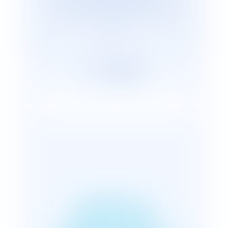
cabinets représentants plus de 2 600
avocats répartis, en France et dans le
monde.
LIMITER LA
POLLUTION