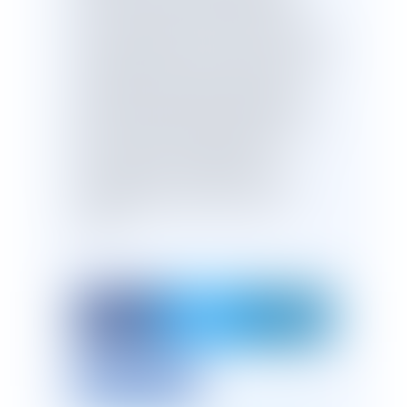
croisière afin de réduire la demande
pour ce secteur, en référence à la
recommandation C2.1 de la Convention
citoyenne pour le climat, qui demandait
à "interdire de manière efficace et
opérante la publicité des produits les
plus émetteurs de gaz à effet de serre
sur tous les supports publicitaires".
Enfin, l’article 10 contraint les
compagnies de croisière à afficher
l’empreinte carbone des séjours
vendus.
Imprimer l'article