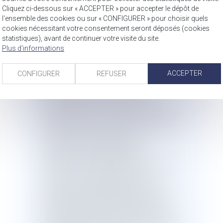
dioxyde de carbone ne touchera donc
Cliquez ci-dessous sur « ACCEPTER » pour accepter le dépôt de
l'ensemble des cookies ou sur « CONFIGURER » pour choisir quels
pas les autres navires, comme les
cookies nécessitant votre consentement seront déposés (cookies
ferries.
statistiques), avant de continuer votre visite du site.
L’article 3 fixe une taxe de séjour d’un
Plus d'informations
montant de 4€ par nuitée par passager,
ou d’un montant de 3 € par passager si
ACCEPTER
le navire reste à quai moins d’une
CONFIGURER
REFUSER
nuitée. Cette taxe est due par les
compagnies de croisière et les
propriétaires des yachts aux ports dans
lesquels ils font escale. Elle est calculée
en fonction de la capacité d’accueil
maximale de chaque navire.
L’article 4 rend systématique
l’inspection de chaque croisière par les
centres de sécurité des navires.
L’article 5 rend obligatoire une étude
annuelle de la qualité de l’air dans
chaque grand port maritime, étude qui
sera menée par le Centre d’études et