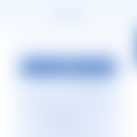
LE BLOG
EDITO
La société d’avocats
JURISGUYANE
est
située en Guyane française. Elle est
dirigée par Monsieur le Bâtonnier Patrick
Lingibé, ancien bâtonnier de Guyane. Le
cabinet
JURISGUYANE
est membre du
Réseau international d’avocats
francophones
GESICA
, réseau de
référence qui regroupe plus de 255