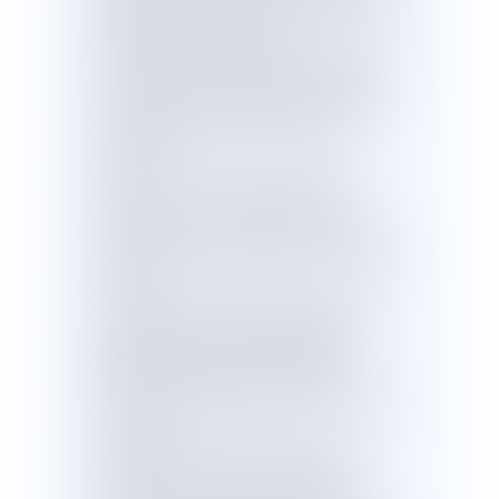
d’expertise sur les risques, la mobilité et
l’aménagement (Cerema).
L’article 6 vise à étudier l’opportunité de
contraindre les navires de croisières
d’être équipés de capteurs connectés
afin de suivre en temps réel leurs
émissions.
L’article 7 met fin aux exonérations
d’accise sur les carburants dont
bénéficient les navires de croisière au
même titre que l’ensemble du transport
maritime.
Les recettes fiscales générées par la
suppression de cette exonération
privilège permettront d’alimenter le
fonds national d’investissement en
faveur du verdissement des ports, créé
à l’article 8.
L’article 9 prévoit l’interdiction de la
publicité en faveur du tourisme de