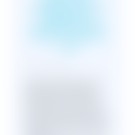
GÉNÉRÉE PAR LES
NAVIRES DE
CROISIÈRE ET DES
YACHTS : DÉPÔT À
L'AN
Publié le :
04/08/2023
Dépôt à l'Assemblée nationale d'une
proposition de loi visant à limiter la
pollution générée par l’activité des
navires de croisière et des yachts.Une
proposition de loi (n° 1597) visant à
limiter la pollution générée par l’activité
des navires de croisière et des yachts a
été déposée à l'Assemblée nationale le