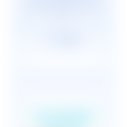
cabinets représentants plus de 2 600
avocats répartis, en France et dans le
monde.
Le droit à l'épreuve
des réalités de