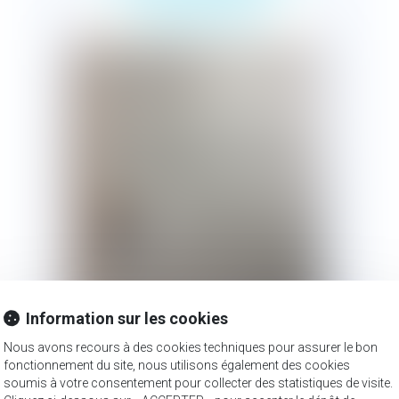
l'outre-mer
Information sur les cookies
Nous avons recours à des cookies techniques pour assurer le bon
Publié le :
26/11/2018
fonctionnement du site, nous utilisons également des cookies
soumis à votre consentement pour collecter des statistiques de visite.
" Le prisme républicain a trop