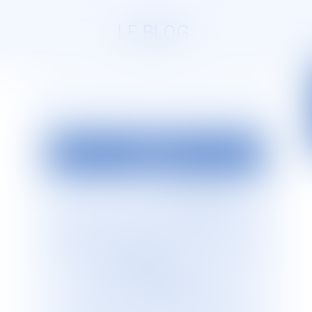
LE BLOG
EDITO
La société d’avocats
JURISGUYANE
est
située en Guyane française. Elle est
dirigée par Monsieur le Bâtonnier Patrick
Lingibé, ancien bâtonnier de Guyane. Le
cabinet
JURISGUYANE
est membre du
Réseau international d’avocats
francophones
GESICA
, réseau de
référence qui regroupe plus de 255