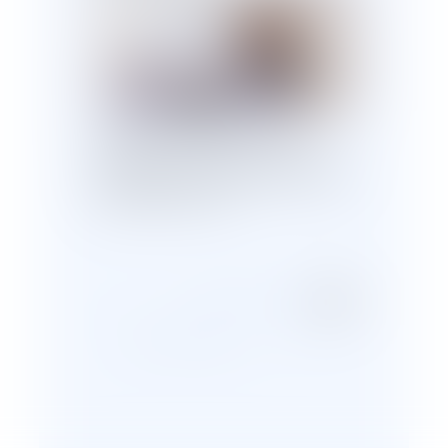
La lutte contre les violences
sexuelles et sexistes : focus sur la
contravention d’outrage sexiste pour
harcèlement de rue
...
<<
<
653
654
655
656
...
657
658
659
>
>>