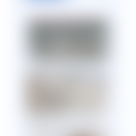
L’expulsion de squatteurs : ce qui a
été modifié avec la loi ELAN
Le droit à l'épreuve des réalités de
l'outre-mer