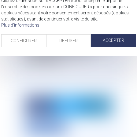
Cliquez ci-dessous sur « ACCEPTER » pour accepter le dépôt de
longtemps confondu égalité et
l'ensemble des cookies ou sur « CONFIGURER » pour choisir quels
uniformité en outre-mer. "
extrait de
cookies nécessitant votre consentement seront déposés (cookies
statistiques), avant de continuer votre visite du site.
l'article écrit par Patrick Lingibé
Le
Plus d'informations
droit à l'épreuve des réalités de l'outre-
mer. Pour la reconnaissance d'un droit
différencié ou girondisé,
article publié
ACCEPTER
CONFIGURER
REFUSER
dans la revue La Semaine Juridique
édition générale n° 48 du 26
novembre 2018.
Imprimer l'article