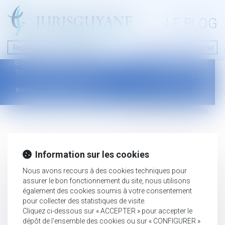
A PROPOS
LE BLOG
Contact
Plan du blog
Nous contacter
46 avenue de la liberté
Mentions légales
B.P.315 - 97327 Cayenne Cedex
Tel : +594 594 29 45 35
www.jurisguyane.com
Septeo Digital & Services © 2019
Information sur les cookies
Nous avons recours à des cookies techniques pour
assurer le bon fonctionnement du site, nous utilisons
également des cookies soumis à votre consentement
pour collecter des statistiques de visite.
Cliquez ci-dessous sur « ACCEPTER » pour accepter le
dépôt de l'ensemble des cookies ou sur « CONFIGURER »