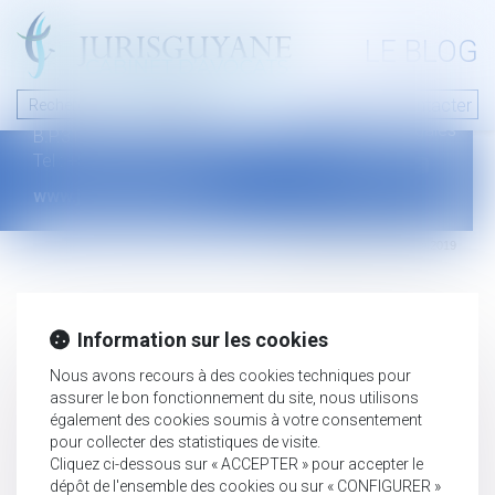
A PROPOS
LE BLOG
Contact
Plan du blog
Nous contacter
46 avenue de la liberté
Mentions légales
B.P.315 - 97327 Cayenne Cedex
Tel : +594 594 29 45 35
www.jurisguyane.com
Septeo Digital & Services © 2019
Information sur les cookies
Nous avons recours à des cookies techniques pour
assurer le bon fonctionnement du site, nous utilisons
également des cookies soumis à votre consentement
pour collecter des statistiques de visite.
Cliquez ci-dessous sur « ACCEPTER » pour accepter le
dépôt de l'ensemble des cookies ou sur « CONFIGURER »