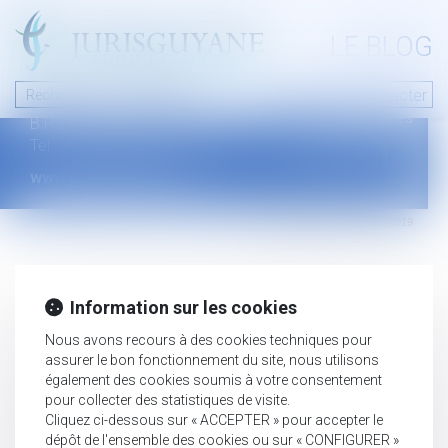
A PROPOS
LE BLOG
Contact
Plan du blog
Nous contacter
46 avenue de la liberté
Mentions légales
B.P.315 - 97327 Cayenne Cedex
Tel : +594 594 29 45 35
www.jurisguyane.com
Septeo Digital & Services © 2019
Information sur les cookies
Nous avons recours à des cookies techniques pour
assurer le bon fonctionnement du site, nous utilisons
également des cookies soumis à votre consentement
pour collecter des statistiques de visite.
Cliquez ci-dessous sur « ACCEPTER » pour accepter le
dépôt de l'ensemble des cookies ou sur « CONFIGURER »