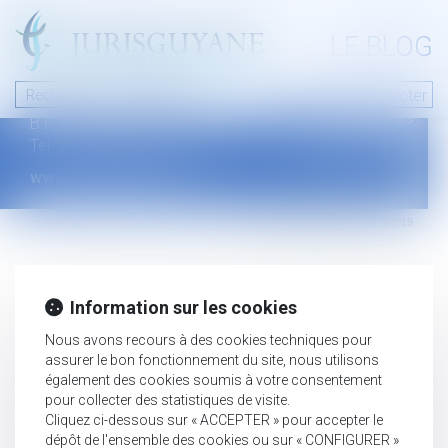
A PROPOS
LE BLOG
Contact
Plan du blog
Nous contacter
46 avenue de la liberté
Mentions légales
B.P.315 - 97327 Cayenne Cedex
Tel : +594 594 29 45 35
www.jurisguyane.com
Septeo Digital & Services © 2019
Information sur les cookies
Nous avons recours à des cookies techniques pour
assurer le bon fonctionnement du site, nous utilisons
également des cookies soumis à votre consentement
pour collecter des statistiques de visite.
Cliquez ci-dessous sur « ACCEPTER » pour accepter le
dépôt de l'ensemble des cookies ou sur « CONFIGURER »